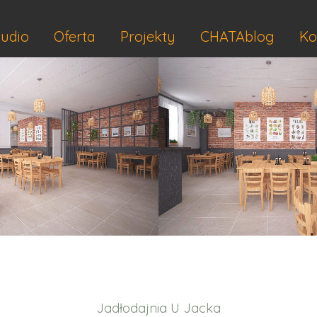
udio
Oferta
Projekty
CHATAblog
Ko
Jadłodajnia U Jacka